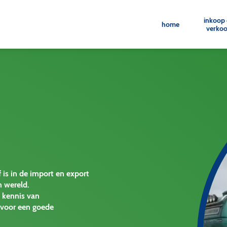
inkoop
home
verko
f is in de import en export
n wereld.
e kennis van
r voor een goede