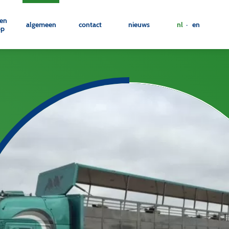
 en
algemeen
contact
nieuws
nl
· en
op