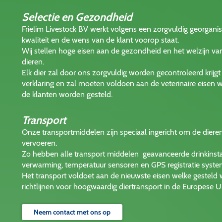
Selectie en Gezondheid
Frielim Livestock BV werkt volgens een zorgvuldig georganis
kwaliteit en de wens van de klant voorop staat.
Wij stellen hoge eisen aan de gezondheid en het welzijn va
dieren.
Elk dier zal door ons zorgvuldig worden gecontroleerd krijg
verklaring en zal moeten voldoen aan de veterinaire eisen w
de klanten worden gesteld.
Transport
Onze transportmiddelen zijn speciaal ingericht om de diere
vervoeren.
Zo hebben alle transport middelen geavanceerde drinkinstall
verwarming, temperatuur sensoren en GPS registratie syste
Het transport voldoet aan de nieuwste eisen welke gesteld
richtlijnen voor hoogwaardig diertransport in de Europese U
Neem contact met ons op